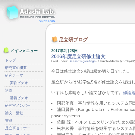
足立研ブログ
2017年2月28日
メインメニュー
2016年度足立研修士論文
トップ
Filed under:
Season's greetings
- Shuichi Adachi @ 22時4
研究室の概要
今日は修士論文の提出締め切り日でした。
研究テーマ
足立研からはM2学生5名が修士論文を提出
実験ビデオ
講義
いずれも素晴らしい論文ばかりです。
修論
講義ビデオ
阿部侑真：事前情報を用いたシステム同
研究室メンバー
浦田賢吾（Kengo Urata）：Performance analys
論文・活動
power systems
書籍
佐藤 諒：ヘルスモニタリングのための
足立研セミナー
松林綾香：事前情報を継承するシステム
吉田享平：ターボエンジンの吸気量制御にお