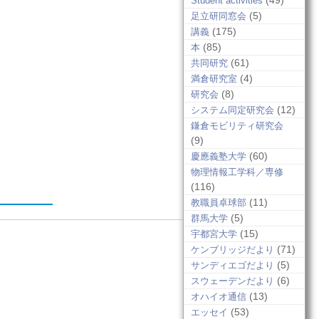
(49)
Student activities
(5)
足立研同窓会
(175)
講義
(85)
本
(61)
共同研究
(4)
満倉研究室
(8)
研究会
(12)
システム同定研究会
鎌倉モビリティ研究会
(9)
(60)
慶應義塾大学
物理情報工学科／専修
(116)
(11)
教職員卓球部
(5)
群馬大学
(15)
宇都宮大学
(71)
ケンブリッジだより
(5)
サンディエゴだより
(6)
スウェーデンだより
(13)
オハイオ通信
(53)
エッセイ