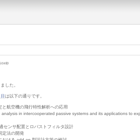
3分04秒
しました。
題目
は以下の通りです。
定と航空機の飛行特性解析への応用
is in intercooperated passive systems and its applications to ex
最適センサ配置とロバストフィルタ設計
同定法の開発
ける add-on 型設計方策の検討