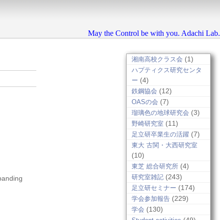
May the Control be with you. Adachi Lab.
(1)
湘南高校クラス会
ハプティクス研究センタ
(4)
ー
(12)
鉄鋼協会
(7)
OASの会
(3)
瑠璃色の地球研究会
(11)
野崎研究室
(7)
足立研卒業生の活躍
東大 古関・大西研究室
(10)
(4)
東芝 総合研究所
(243)
研究室雑記
panding
(174)
足立研セミナー
(229)
学会参加報告
(130)
学会