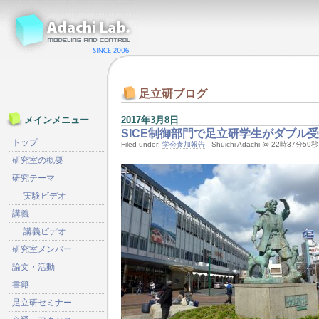
足立研ブログ
2017年3月8日
メインメニュー
SICE制御部門で足立研学生がダブル
トップ
Filed under:
学会参加報告
- Shuichi Adachi @ 22時37分59秒
研究室の概要
研究テーマ
実験ビデオ
講義
講義ビデオ
研究室メンバー
論文・活動
書籍
足立研セミナー