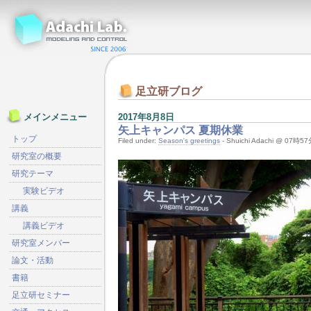
足立研ブログ
2017年8月8日
メインメニュー
矢上キャンパス 夏期休業
トップ
Filed under:
Season's greetings
- Shuichi Adachi @ 07時5
研究室の概要
研究テーマ
実験ビデオ
講義
講義ビデオ
研究室メンバー
論文・活動
書籍
足立研セミナー