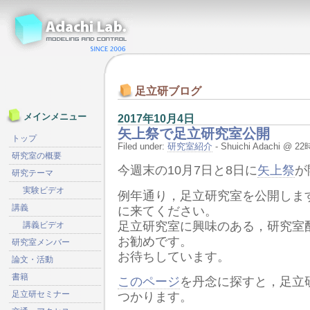
足立研ブログ
メインメニュー
2017年10月4日
矢上祭で足立研究室公開
トップ
Filed under:
研究室紹介
- Shuichi Adachi @ 
研究室の概要
今週末の10月7日と8日に
矢上祭
が
研究テーマ
実験ビデオ
例年通り，足立研究室を公開しま
講義
に来てください。
足立研究室に興味のある，研究室
講義ビデオ
お勧めです。
研究室メンバー
お待ちしています。
論文・活動
書籍
このページ
を丹念に探すと，足立
足立研セミナー
つかります。