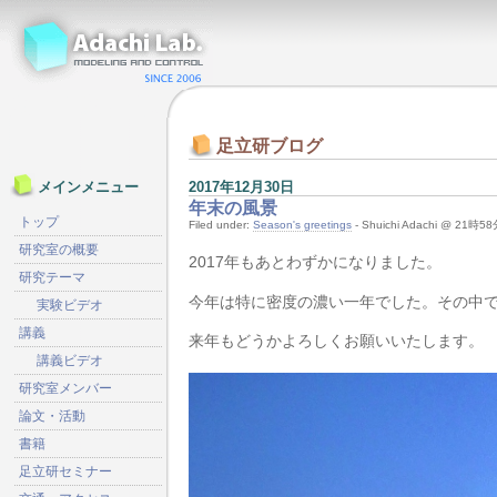
足立研ブログ
2017年12月30日
メインメニュー
年末の風景
トップ
Filed under:
Season's greetings
- Shuichi Adachi @ 21時5
研究室の概要
2017年もあとわずかになりました。
研究テーマ
今年は特に密度の濃い一年でした。その中で
実験ビデオ
講義
来年もどうかよろしくお願いいたします。
講義ビデオ
研究室メンバー
論文・活動
書籍
足立研セミナー