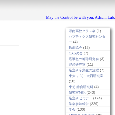
May the Control be with you. Adachi Lab.
(1)
湘南高校クラス会
ハプティクス研究センタ
(4)
ー
(12)
鉄鋼協会
(7)
OASの会
(3)
瑠璃色の地球研究会
(11)
野崎研究室
(7)
足立研卒業生の活躍
東大 古関・大西研究室
(10)
(4)
東芝 総合研究所
(243)
研究室雑記
(174)
足立研セミナー
(229)
学会参加報告
(130)
学会