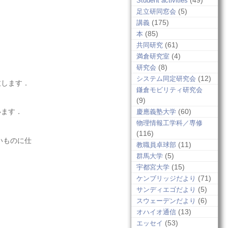
(49)
Student activities
(5)
足立研同窓会
(175)
講義
(85)
本
(61)
共同研究
(4)
満倉研究室
(8)
研究会
(12)
システム同定研究会
致します．
鎌倉モビリティ研究会
(9)
(60)
います．
慶應義塾大学
物理情報工学科／専修
(116)
いものに仕
(11)
教職員卓球部
(5)
群馬大学
(15)
宇都宮大学
(71)
ケンブリッジだより
(5)
サンディエゴだより
(6)
スウェーデンだより
(13)
オハイオ通信
(53)
エッセイ