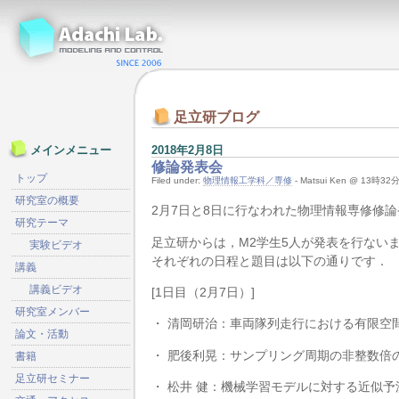
足立研ブログ
2018年2月8日
メインメニュー
修論発表会
トップ
Filed under:
物理情報工学科／専修
- Matsui Ken @ 13時32
研究室の概要
2月7日と8日に行なわれた物理情報専修修論
研究テーマ
足立研からは，M2学生5人が発表を行ない
実験ビデオ
それぞれの日程と題目は以下の通りです．
講義
講義ビデオ
[1日目（2月7日）]
研究室メンバー
・ 清岡研治：車両隊列走行における有限空
論文・活動
・ 肥後利晃：サンプリング周期の非整数倍
書籍
足立研セミナー
・ 松井 健：機械学習モデルに対する近似