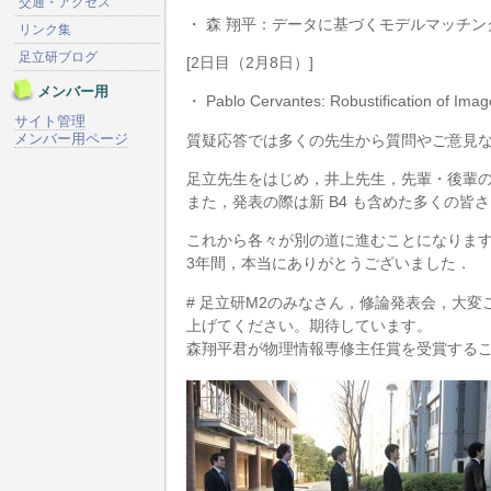
交通・アクセス
・ 森 翔平：データに基づくモデルマッチ
リンク集
足立研ブログ
[2日目（2月8日）]
メンバー用
・ Pablo Cervantes: Robustification of Im
サイト管理
メンバー用ページ
質疑応答では多くの先生から質問やご意見
足立先生をはじめ，井上先生，先輩・後輩
また，発表の際は新 B4 も含めた多くの皆
これから各々が別の道に進むことになりま
3年間，本当にありがとうございました．
# 足立研M2のみなさん，修論発表会，大変
上げてください。期待しています。
森翔平君が物理情報専修主任賞を受賞する