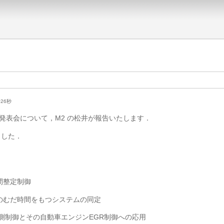
分26秒
発表会について，M2 の松井が報告いたします．
ました．
間整定制御
のむだ時間をもつシステムの同定
予測制御とその自動車エンジンEGR制御への応用