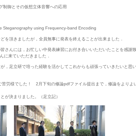
ング制御とその仮想立体音響への応用
age Steganography using Frequency-band Encoding
などを頂きましたが，全員無事に発表を終えることが出来ました．
の皆さんには，お忙しい中発表練習にお付き合いいただいたことを感謝
さんに来ていただきました．
すが，足立研で培った経験を活かしてこれからも頑張っていきたいと思
ご苦労様でした！ 2月下旬の修論pdfファイル提出まで，修論をよりよ
ことが決まりました。（足立記）