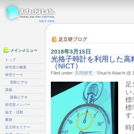
足立研ブログ
2018年3月15日
メインメニュー
光格子時計を利用した高
トップ
（NICT）
研究室の概要
Filed under:
共同研究
- Shuichi Adachi 
研究テーマ
実験ビデオ
足
講義
い
講義ビデオ
標
研究室メンバー
標
論文・活動
す
書籍
時
足立研セミナー