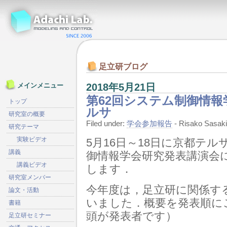
足立研ブログ
2018年5月21日
メインメニュー
第62回システム制御情
トップ
ルサ
研究室の概要
Filed under:
学会参加報告
- Risako Sasa
研究テーマ
実験ビデオ
5月16日～18日に京都テ
講義
御情報学会研究発表講演会に
講義ビデオ
します．
研究室メンバー
今年度は，足立研に関係す
論文・活動
いました．概要を発表順に
書籍
頭が発表者です）
足立研セミナー