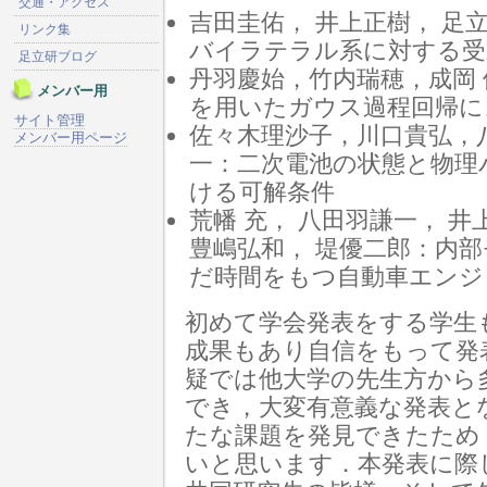
交通・アクセス
吉田圭佑， 井上正樹， 足
リンク集
バイラテラル系に対する受
足立研ブログ
丹羽慶始，竹内瑞穂，成岡
メンバー用
を用いたガウス過程回帰に
サイト管理
佐々木理沙子，川口貴弘，
メンバー用ページ
一：二次電池の状態と物理
ける可解条件
荒幡 充， 八田羽謙一， 
豊嶋弘和， 堤優二郎：内
だ時間をもつ自動車エンジ
初めて学会発表をする学生
成果もあり自信をもって発
疑では他大学の先生方から
でき，大変有意義な発表と
たな課題を発見できたため
いと思います．本発表に際