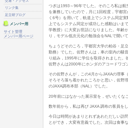
交通・アクセス
つぎは1993～96年でした。そのころ私は
リンク集
を兼務していたので，月に1回程度，宇都宮から 
足立研ブログ
く6号）を用いて，軌道上でシステム同定実
上でもシステム同定が成功した感動はいまで
メンバー用
学教授）に大変お世話になりました。年齢
サイト管理
り，モデル低次元化の勉強会をNALで開い
メンバー用ページ
ちょうどそのころ，宇都宮大学の粕谷・足立
勤務）でした。佐野さんは，車の室内の騒音をアクテ
り組み，1995年に学位を取得されました
佐野さんは2000年にホンダのアコードワゴ
その佐野さんが，この4月からJAXAの理
そろそろ落ち着かれたころかと思い，佐野理
のJAXA調布本部（NAL）でした。
20年前にはなかった展示室を，ぜいたくな
数年前から，私は再び JAXA 調布の客員
今日は時間があまりとれずあわただしい訪
とができ，大変有意義でした。次回は食事