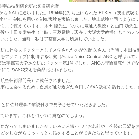
航空宇宙技術研究所の客員研究官
NAL に通いました。1994年に打ち上げられた ETS-VI（技術試験衛
験とH∞制御を用いた制御実験を実施しました。地上試験と同じように
もよく憶えています。木田 隆先生（のちに電通大教授）と山口 功先生
が近い山田克彦先生（当時，三菱電機，現在，大阪大学教授）もこのメ
ていました。当時，私は宇都宮大学に所属していました。
研に社会人ドクターとして入学されたのが佐野 久さん（当時，本田技
ィブに制御する研究（Active Noise Control: ANC と呼ばれ
。彼は宇都宮大学足立研のドクター第1号でした。ANCの理論研究だけで
ンにこのANC技術を商品化されました。
事（航空技術部門長）に就任されました。
事に面会するため，台風が通り過ぎた今日，JAXA 調布を訪れました。
ことに佐野理事の解説付きで見学させていただきました。
をしています。これも何かのご縁なのでしょう。
問になってしまいましたが，いろいろ懐かしいお名前や，今後の展望を
などをしながらじっくりとお話をすることができたらと思っています。