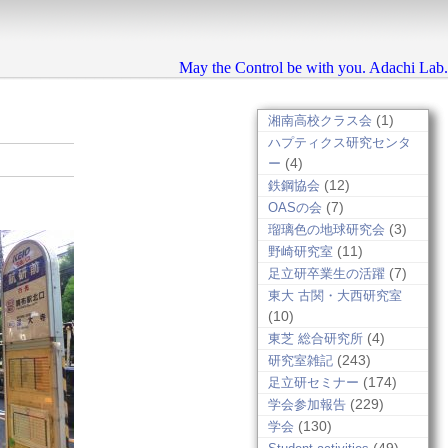
May the Control be with you. Adachi Lab.
(1)
湘南高校クラス会
ハプティクス研究センタ
(4)
ー
(12)
鉄鋼協会
(7)
OASの会
(3)
瑠璃色の地球研究会
(11)
野崎研究室
(7)
足立研卒業生の活躍
東大 古関・大西研究室
(10)
(4)
東芝 総合研究所
(243)
研究室雑記
(174)
足立研セミナー
(229)
学会参加報告
(130)
学会