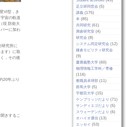
(49)
Student activities
(5)
足立研同窓会
星VI型，き
(175)
講義
，宇宙の軌道
(85)
本
（現 防衛大
(61)
共同研究
ンバーに加わ
(4)
満倉研究室
(8)
研究会
(12)
システム同定研究会
術研究所に
鎌倉モビリティ研究会
ています）に取
(9)
なく，その後
(60)
慶應義塾大学
物理情報工学科／専修
(116)
約20年ぶり
(11)
教職員卓球部
(5)
群馬大学
(15)
宇都宮大学
(71)
ケンブリッジだより
(5)
サンディエゴだより
(6)
スウェーデンだより
お聞きするこ
(13)
オハイオ通信
(53)
エッセイ