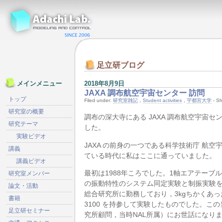
足立研ブログ
2018年8月9日
メインメニュー
JAXA 調布航空宇宙センター 訪問
トップ
Filed under:
研究室雑記
，
Student activities
，
宇都宮大学
- S
研究室の概要
調布の深大寺にある JAXA 調布航空宇宙セ
研究テーマ
した。
実験ビデオ
JAXA の前身の一つである科学技術庁 航空
講義
ている時代に私はここに通っていました。
講義ビデオ
最初は1988年ころでした。1軸エアテーブ
研究室メンバー
の振動特性のシステム同定実験と制振実験
論文・活動
総合研究所に勤務しており，3kgちかくあっ
書籍
3100 を持参して実験したものでした。こ
足立研セミナー
究所顧問，当時NAL所属）にお世話になり