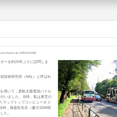
huichi Adachi @ 22時04分04秒
ンターを約20年ぶりに訪問しま
宇宙技術研究所（NAL）と呼ばれ
ルを用いて，柔軟太陽電池パドル
を行いました。当時，私は東芝の
たラップトップコンピュータ J-
の当時，狼嘉彰先生（慶大SDM研
ました。