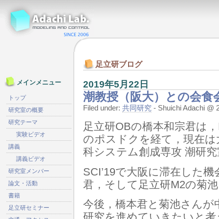
足立研ブログ
2019年5月22日
メインメニュー
潮教授（阪大）との会食
トップ
Filed under:
共同研究
- Shuichi Adachi 
研究室の概要
研究テーマ
足立研OBの橋本和宗君は，
実験ビデオ
のポスドクを経て，現在は
講義
科システム創成専攻 潮研
講義ビデオ
SCI’19で大阪に滞在し
研究室メンバー
君，そして足立研M2の菊
論文・活動
書籍
今後，橋本君と菊池さんが
足立研セミナー
研究を進めていきたいと考