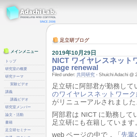
足立研ブログ
2019年10月29日
メインメニュー
NICT ワイヤレスネット
トップ
page renewal
研究室の概要
Filed under:
共同研究
- Shuichi Adachi 
研究テーマ
実験ビデオ
足立研に阿部君が勤務して
講義
のワイヤレスネットワーク総
講義ビデオ
がリニューアルされました
研究室メンバー
阿部君は NICT に勤務
論文・活動
足立研にも在籍しています
書籍
足立研セミナー
web ページの中で，「
先輩