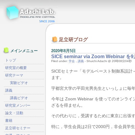
足立研ブログ
2020年8月5日
メインメニュー
SICE seminar via Zoom Webinar
トップ
Filed under:
学会
，
講義
- Shuichi Adachi @ 20時08分04秒
研究室の概要
SICEセミナー「モデルベースト制御系設計～
研究テーマ
ます。
実験ビデオ
宇都宮大学の平田光男先生といっしょに毎
講義
講義ビデオ
今年は Zoom Webinar を使っての
ざるを得ません。
研究室メンバー
論文・活動
その代わりに，受講するために東京に出張
書籍
特に，学生会員は2日で2000円，非会員学
足立研セミナー