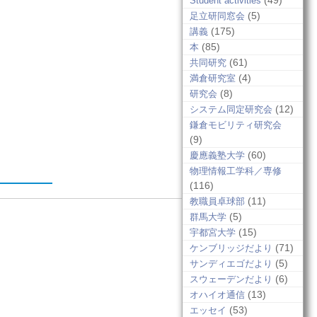
(49)
Student activities
(5)
足立研同窓会
(175)
講義
(85)
本
(61)
共同研究
(4)
満倉研究室
(8)
研究会
(12)
システム同定研究会
鎌倉モビリティ研究会
(9)
(60)
慶應義塾大学
物理情報工学科／専修
(116)
(11)
教職員卓球部
(5)
群馬大学
(15)
宇都宮大学
(71)
ケンブリッジだより
(5)
サンディエゴだより
(6)
スウェーデンだより
(13)
オハイオ通信
(53)
エッセイ