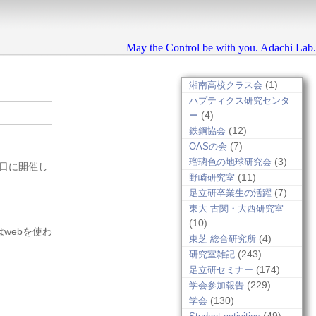
May the Control be with you. Adachi Lab.
(1)
湘南高校クラス会
ハプティクス研究センタ
(4)
ー
(12)
鉄鋼協会
(7)
OASの会
(3)
瑠璃色の地球研究会
0日に開催し
(11)
野崎研究室
(7)
足立研卒業生の活躍
東大 古関・大西研究室
(10)
はwebを使わ
(4)
東芝 総合研究所
(243)
研究室雑記
(174)
足立研セミナー
(229)
学会参加報告
(130)
学会