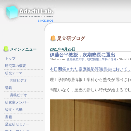
足立研ブログ
2021年4月26日
メインメニュー
伊藤公平教授，次期塾長に選出
トップ
Filed under:
慶應義塾大学
，
物理情報工学科／専修
- Shuich
研究室の概要
本日開催された慶應義塾評議員会において
研究テーマ
理工学部物理情報工学科から塾長が選出さ
実験ビデオ
講義
間違いなく，慶應の新しい時代が始まるで
講義ビデオ
研究室メンバー
論文・活動
書籍
足立研セミナー