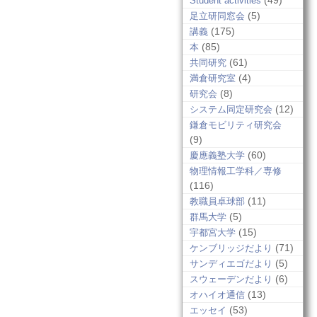
(49)
Student activities
(5)
足立研同窓会
(175)
講義
(85)
本
(61)
共同研究
(4)
満倉研究室
(8)
研究会
(12)
システム同定研究会
鎌倉モビリティ研究会
(9)
(60)
慶應義塾大学
物理情報工学科／専修
(116)
(11)
教職員卓球部
(5)
群馬大学
(15)
宇都宮大学
(71)
ケンブリッジだより
(5)
サンディエゴだより
(6)
スウェーデンだより
(13)
オハイオ通信
(53)
エッセイ