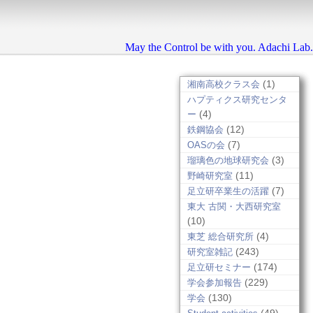
May the Control be with you. Adachi Lab.
(1)
湘南高校クラス会
ハプティクス研究センタ
(4)
ー
(12)
鉄鋼協会
(7)
OASの会
(3)
瑠璃色の地球研究会
(11)
野崎研究室
(7)
足立研卒業生の活躍
東大 古関・大西研究室
(10)
(4)
東芝 総合研究所
(243)
研究室雑記
(174)
足立研セミナー
(229)
学会参加報告
(130)
学会