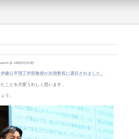
i Adachi @ 19時25分51秒
，伊藤公平理工学部教授が次期塾長に選任されました。
れたことを大変うれしく思います。
しょう。