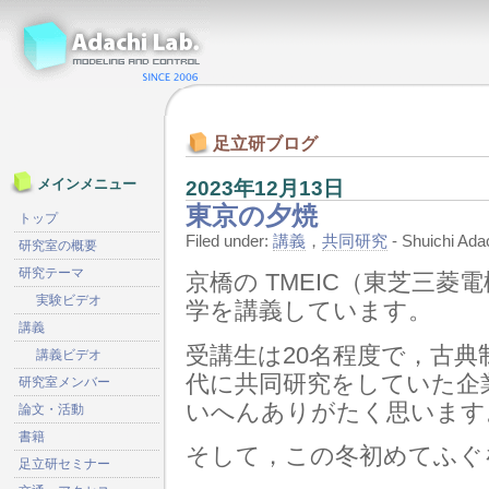
足立研ブログ
2023年12月13日
メインメニュー
東京の夕焼
トップ
Filed under:
講義
，
共同研究
- Shuichi A
研究室の概要
研究テーマ
京橋の TMEIC（東芝三
実験ビデオ
学を講義しています。
講義
受講生は20名程度で，古
講義ビデオ
代に共同研究をしていた企
研究室メンバー
いへんありがたく思います
論文・活動
書籍
そして，この冬初めてふぐ
足立研セミナー