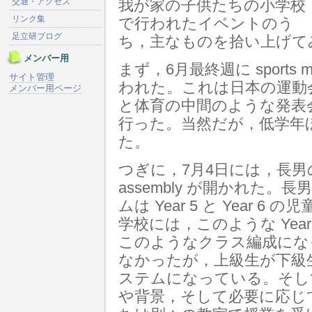
交通・アクセス
我が家の子供たちの小学校
リンク集
で行われたイベントのう
足立研ブログ
ち，主なものを拾い上げて
メンバー用
まず，6月最終週に sports
サイト管理
われた。これは日本の運動
メンバー用ページ
と体育の中間のような発表
行った。当然だが，低学年
た。
つぎに，7月4日には，長男のクラス
assembly が開かれた。長
ムは Year 5 と Year
学校には，このような Year
このようなクラス編成にな
なかったが，上級生が下級
ステムになっている。そし
や背景，そして必要に応じ