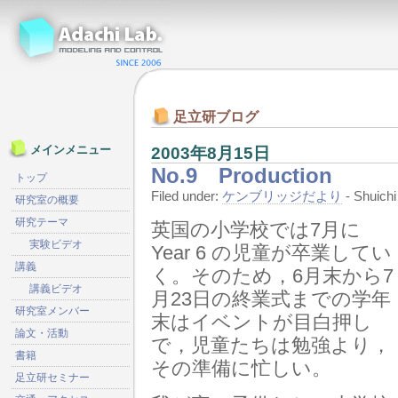
足立研ブログ
2003年8月15日
メインメニュー
No.9 Production
トップ
Filed under:
ケンブリッジだより
- Shuic
研究室の概要
研究テーマ
英国の小学校では7月に
実験ビデオ
Year 6 の児童が卒業してい
講義
く。
そのため，6月末から7
講義ビデオ
月23日の終業式までの学年
研究室メンバー
末はイベントが目白押し
論文・活動
で，児童たちは勉強より，
書籍
その準備に忙しい。
足立研セミナー