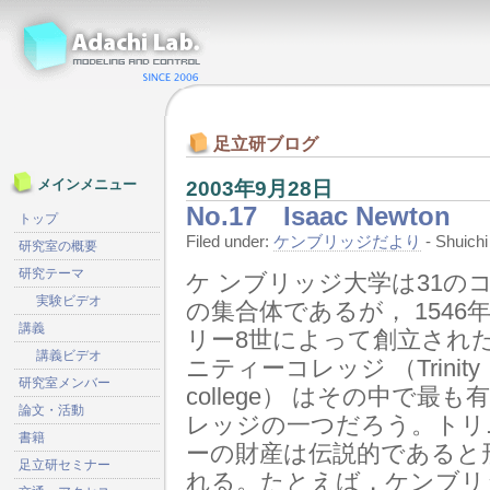
足立研ブログ
2003年9月28日
メインメニュー
No.17 Isaac Newton
トップ
Filed under:
ケンブリッジだより
- Shuic
研究室の概要
研究テーマ
ケ ンブリッジ大学は31の
実験ビデオ
の集合体であるが， 1546
講義
リー8世によって創立され
講義ビデオ
ニティーコレッジ （Trinity
研究室メンバー
college） はその中で最も
論文・活動
レッジの一つだろう。
トリ
書籍
ーの財産は伝説的であると
足立研セミナー
れる。たとえば，ケンブリ