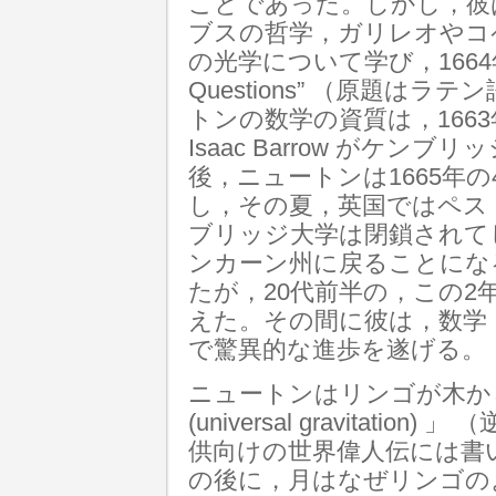
ことであった。しかし，彼
ブスの哲学，ガリレオやコ
の光学について学び，1664年に “Ce
Questions” （原題は
トンの数学の資質は，1663年に初
Isaac Barrow がケ
後，ニュートンは1665年
し，その夏，英国ではペスト(t
ブリッジ大学は閉鎖されて
ンカーン州に戻ることにな
たが，20代前半の，この2
えた。その間に彼は，数学
で驚異的な進歩を遂げる。
ニュートンはリンゴが木か
(universal gravitati
供向けの世界偉人伝には書
の後に，月はなぜリンゴの