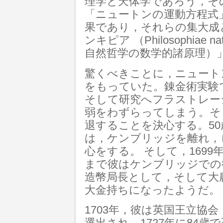
理学と天体学であろう，そ
「ニュートンの運動方程式
果であり，それらの集大成と
ンキピア （Philosophiae natur
自然哲学の数学的諸原理）
驚くべきことに，ニュートンは錬
をもっていた。錬金術実験
そして研究へフラストレー
弱をわずらってしまう。そし
退することを決心する。5
は，ケンブリッジを離れ，
心をする。 そして，1699
まで彼はケンブリッジでの
造幣局長として，そして大
大金持ちになったようだ。
1703年，彼は英国王立協会 （Ro