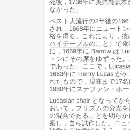
死後，1736年に英語翻訳
なかった。
ペスト大流行の2年後の16
され，1668年にニュート
格を得る。これにより，彼は Fe
ハイテーブル
のこと）で食
に，1669年に Barrow は L
トンにその席をゆずった。
であった。ここで，Lucasian ch
1663年に Henry Luc
れたもので，現在まで17
1980年にステファン・ホ
Lucasian chair と
おいて，プリズムの分光を
の混合であることを明らか
案し，自ら試作した。ニュ