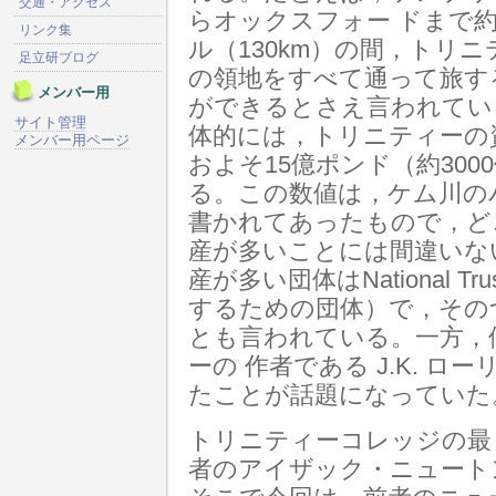
交通・アクセス
らオックスフォー ドまで約
リンク集
ル（130km）の間，トリニ
足立研ブログ
の領地をすべて通って旅す
メンバー用
ができるとさえ言われてい
サイト管理
体的には，トリニティーの
メンバー用ページ
およそ15億ポンド（約30
る。この数値は，ケム川の
書かれてあったもので，ど
産が多いことには間違いな
産が多い団体はNational 
するための団体）で，その
とも言われている。一方，
ーの 作者である J.K. 
たことが話題になっていた
トリニティーコレッジの最
者のアイザック・ニュート