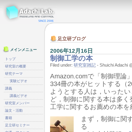
足立研ブログ
2006年12月16日
メインメニュー
制御工学の本
トップ
Filed under:
研究室雑記
- Shuichi Adach
研究室の概要
研究テーマ
Amazon.comで「制御
実験ビデオ
334冊の本がヒットする（20
講義
ようとする人は，いったい
講義ビデオ
ど，制御に関する本は多く
研究室メンバー
工学に関するお薦めの本を
論文・活動
まず，制御に関
書籍
る
足立研セミナー