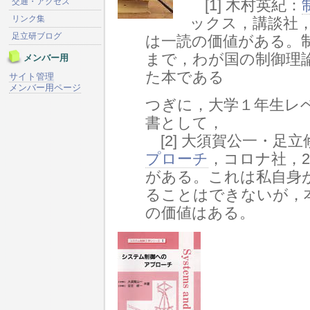
交通・アクセス
[1] 木村英紀：
リンク集
ックス，講談社，8
足立研ブログ
は一読の価値がある。
まで，わが国の制御理
メンバー用
た本である
サイト管理
メンバー用ページ
つぎに，大学１年生レ
書として，
[2] 大須賀公一・足立
プローチ
，コロナ社，24
がある。これは私自身
ることはできないが，
の価値はある。