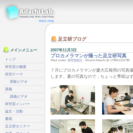
足立研ブログ
2007年11月3日
メインメニュー
プロカメラマンが撮った足立研写真
トップ
Filed under:
研究室紹介
- Shuichi Adachi @ 17時31分37秒
研究室の概要
７月にプロカメラマンが慶大広報用の写真
研究テーマ
します。夏の写真なので，ちょっと季節は
実験ビデオ
講義
講義ビデオ
研究室メンバー
論文・活動
書籍
足立研セミナー