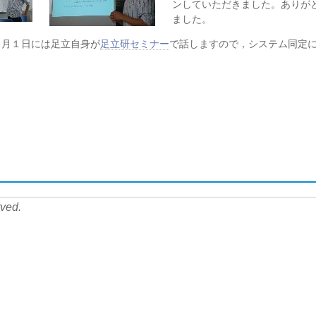
ンしていただきました。ありが
ました。
月１日には足立自身が
足立研セミナー
で話しますので，システム同定
rved.