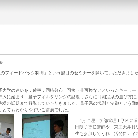
3秒
系のフィードバック制御」という題目のセミナーを開いていただきまし
力学の違いを，確率，同時分布，可換・非可換などといったキーワー
導入に始まり，量子フィルタリングの話題，さらには測定系の選び方に
先端の話題まで解説していただきました。量子系の観測と制御という難
，とてもわかりやすいご講演でした。
4月に理工学部管理工学科に着
田朗子専任講師や，東工大井村研
生も参加してくれ，活発にディ