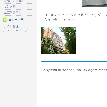
交通・アクセス
リンク集
足立研ブログ
ゴールデンウィークのど真ん中ですが，５
る方はご参加ください。
メンバー用
サイト管理
メンバー用ページ
Copyright © Adachi Lab. All rights rese