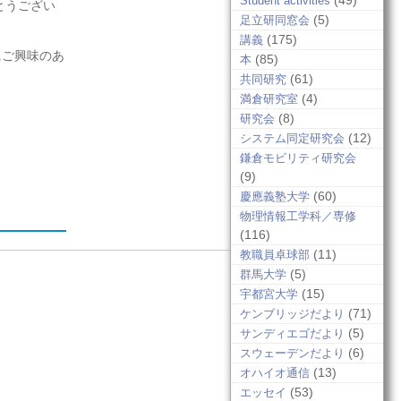
(49)
Student activities
とうござい
(5)
足立研同窓会
(175)
講義
にご興味のあ
(85)
本
(61)
共同研究
(4)
満倉研究室
(8)
研究会
(12)
システム同定研究会
鎌倉モビリティ研究会
(9)
(60)
慶應義塾大学
物理情報工学科／専修
(116)
(11)
教職員卓球部
(5)
群馬大学
(15)
宇都宮大学
(71)
ケンブリッジだより
(5)
サンディエゴだより
(6)
スウェーデンだより
(13)
オハイオ通信
(53)
エッセイ