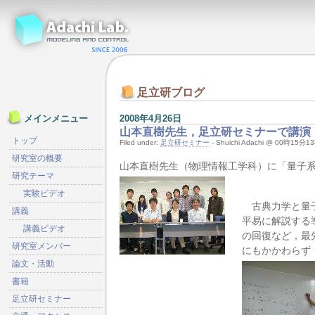
足立研ブログ
2008年4月26日
メインメニュー
山本直樹先生，足立研セミナーで講演
トップ
Filed under:
足立研セミナー
- Shuichi Adachi @ 00時15分1
研究室の概要
山本直樹先生（物理情報工学科）に「量子
研究テーマ
実験ビデオ
古典力学と量子
講義
平易に解説する
講義ビデオ
の回復など，最
研究室メンバー
にもかかわらず
論文・活動
書籍
足立研セミナー