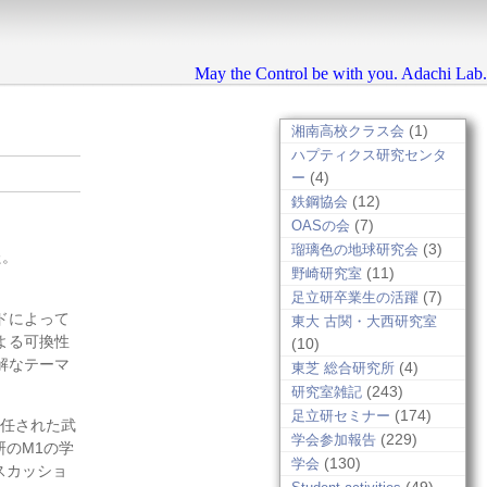
May the Control be with you. Adachi Lab.
(1)
湘南高校クラス会
ハプティクス研究センタ
(4)
ー
(12)
鉄鋼協会
(7)
OASの会
(3)
瑠璃色の地球研究会
た。
(11)
野崎研究室
(7)
足立研卒業生の活躍
ドによって
東大 古関・大西研究室
よる可換性
(10)
解なテーマ
(4)
東芝 総合研究所
(243)
研究室雑記
(174)
足立研セミナー
任された武
(229)
学会参加報告
のM1の学
(130)
学会
スカッショ