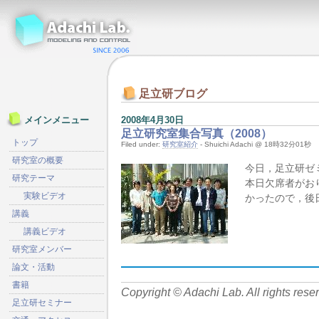
足立研ブログ
2008年4月30日
メインメニュー
足立研究室集合写真（2008）
トップ
Filed under:
研究室紹介
- Shuichi Adachi @ 18時32分01秒
研究室の概要
今日，足立研ゼ
研究テーマ
本日欠席者がお
実験ビデオ
かったので，後
講義
講義ビデオ
研究室メンバー
論文・活動
書籍
Copyright © Adachi Lab. All rights rese
足立研セミナー