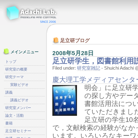
足立研ブログ
2008年5月28日
メインメニュー
足立研学生，図書館利用
トップ
Filed under:
研究室雑記
- Shuichi Adach
研究室の概要
研究テーマ
慶大理工学メディアセンタ
実験ビデオ
明会」に足立研学
講義
の探し方やデー
講義ビデオ
書館活用法につ
研究室メンバー
ていただきまし
論文・活動
足立研の学生10
書籍
で，文献検索の経験がなか
足立研セミナー
います。いろいろなキーワ