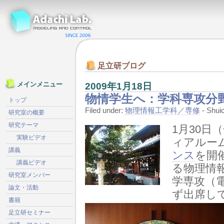
足立研ブログ
2009年1月18日
メインメニュー
物情学生へ：学科専攻分
トップ
Filed under:
物理情報工学科／専修
- Shu
研究室の概要
研究テーマ
1月30日（
実験ビデオ
ィアルー
講義
ンス
を開
講義ビデオ
る物理情
研究室メンバー
学専攻（
論文・活動
ず出席し
書籍
足立研セミナー