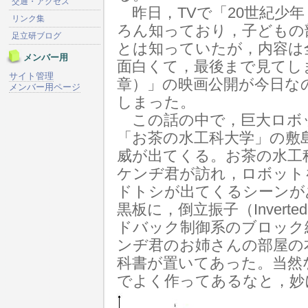
交通・アクセス
昨日，TVで「20世紀少年
リンク集
ろん知っており，子どもの
足立研ブログ
とは知っていたが，内容は
メンバー用
面白くて，最後まで見てしま
サイト管理
章）」の映画公開が今日な
メンバー用ページ
しまった。
この話の中で，巨大ロボ
「お茶の水工科大学」の敷
威が出てくる。お茶の水工
ケンヂ君が訪れ，ロボット
ドトシが出てくるシーンが
黒板に，倒立振子（Inverte
ドバック制御系のブロック
ンヂ君のお姉さんの部屋の
科書が置いてあった。当然
でよく作ってあるなと，妙