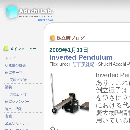
足立研ブログ
2009年1月31日
メインメニュー
Inverted Pendulum
トップ
Filed under:
研究室雑記
- Shuichi Adach
研究室の概要
研究テーマ
Inverte
実験ビデオ
あり，これ
講義
倒立振子は
講義ビデオ
を逆さに立
研究室メンバー
における代
論文・活動
慶大物理情
書籍
用いている
足立研セミナー
る。