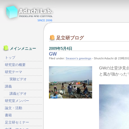
足立研ブログ
2009年5月4日
メインメニュー
GW
トップ
Filed under:
Season's greetings
- Shuichi Adachi @ 23時2
研究室の概要
GWの辻堂汐見
研究テーマ
と風が強かった
実験ビデオ
講義
講義ビデオ
研究室メンバー
論文・活動
書籍
足立研セミナー