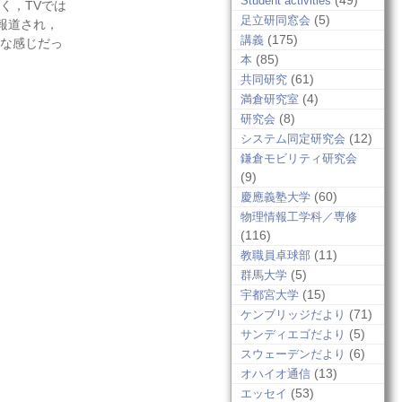
(49)
Student activities
く，TVでは
(5)
足立研同窓会
報道され，
(175)
講義
な感じだっ
(85)
本
(61)
共同研究
(4)
満倉研究室
(8)
研究会
(12)
システム同定研究会
鎌倉モビリティ研究会
(9)
(60)
慶應義塾大学
物理情報工学科／専修
(116)
(11)
教職員卓球部
(5)
群馬大学
(15)
宇都宮大学
(71)
ケンブリッジだより
(5)
サンディエゴだより
(6)
スウェーデンだより
(13)
オハイオ通信
(53)
エッセイ