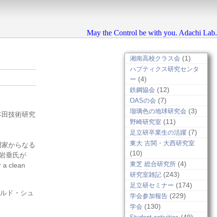
May the Control be with you. Adachi Lab.
(1)
湘南高校クラス会
ハプティクス研究センタ
(4)
ー
(12)
鉄鋼協会
(7)
OASの会
(3)
瑠璃色の地球研究会
（本田技術研究
(11)
野崎研究室
(7)
足立研卒業生の活躍
東大 古関・大西研究室
ィ専門家からなる
(10)
岩垂氏が
(4)
東芝 総合研究所
r a clean
(243)
研究室雑記
(174)
足立研セミナー
ルド・シュ
(229)
学会参加報告
(130)
学会