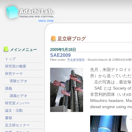
足立研ブログ
2009年5月18日
メインメニュー
SAE2009
トップ
Filed under:
学会参加報告
- Shuichi Adachi @ 22時04分24秒
研究室の概要
先月，米国デトロイトで開
研究テーマ
所）から送っていただ
実験ビデオ
左の写真は，最近毎日
SAE とは Society
講義
非営利的団体（いわゆ
講義ビデオ
Mitsuhiro Iwadare, Ma
研究室メンバー
diesel engine us
論文・活動
書籍
足立研セミナー