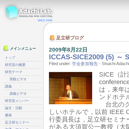
足立研ブログ
2009年8月22日
メインメニュー
ICCAS-SICE2009 (5) ～ 
トップ
Filed under:
学会参加報告
- Shuichi Ada
研究室の概要
研究テーマ
SICE（計
実験ビデオ
confer
講義
は，来年
講義ビデオ
ンドホテ
研究室メンバー
台北のグ
論文・活動
しいホテルで，以前 IEEE 
書籍
行委員長は，足立研セミナ
足立研セミナー
がある大須賀公一教授（大