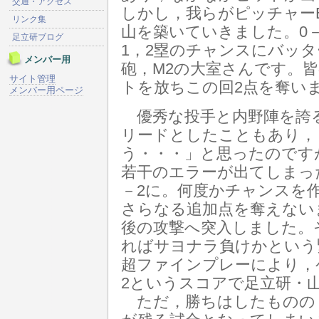
交通・アクセス
しかし，我らがピッチャー
リンク集
山を築いていきました。0－
足立研ブログ
1，2塁のチャンスにバッ
メンバー用
砲，M2の大室さんです。
サイト管理
トを放ちこの回2点を奪い
メンバー用ページ
優秀な投手と内野陣を誇
リードとしたこともあり，
う・・・」と思ったのです
若干のエラーが出てしまっ
－2に。何度かチャンスを
さらなる追加点を奪えない
後の攻撃へ突入しました。
ればサヨナラ負けかという
超ファインプレーにより，
2というスコアで足立研・
ただ，勝ちはしたものの