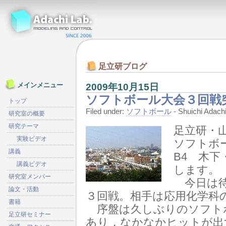
足立研ブログ
2009年10月15日
メインメニュー
ソフトボール大会３回戦
トップ
Filed under:
ソフトボール
- Shuichi Ada
研究室の概要
研究テーマ
足立研・山
実験ビデオ
ソフトボ
講義
B4 木
講義ビデオ
します。
研究室メンバー
今日は待
論文・活動
３回戦。相手は応用化学科
書籍
序盤は久しぶりのソフト
足立研セミナー
あり，なかなかヒットが出