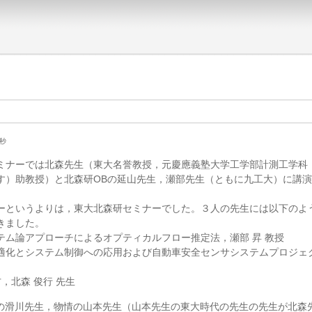
1秒
ミナーでは北森先生（東大名誉教授，元慶應義塾大学工学部計測工学科
す）助教授）と北森研OBの延山先生，瀬部先生（ともに九工大）に講
というよりは，東大北森研セミナーでした。３人の先生には以下のよ
きました。
ム論アプローチによるオプティカルフロー推定法，瀬部 昇 教授
化とシステム制御への応用および自動車安全センサシステムプロジェ
北森 俊行 先生
の滑川先生，物情の山本先生（山本先生の東大時代の先生の先生が北森