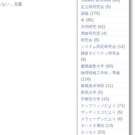
(49)
Student activities
らない，北森
(5)
足立研同窓会
(175)
講義
(85)
本
(61)
共同研究
(4)
満倉研究室
(8)
研究会
(12)
システム同定研究会
鎌倉モビリティ研究会
(9)
(60)
慶應義塾大学
物理情報工学科／専修
(116)
(11)
教職員卓球部
(5)
群馬大学
(15)
宇都宮大学
(71)
ケンブリッジだより
(5)
サンディエゴだより
(6)
スウェーデンだより
(13)
オハイオ通信
(53)
エッセイ