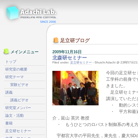
足立研ブログ
2009年11月16日
メインメニュー
北森研セミナー
トップ
Filed under:
足立研セミナー
- Shuichi Adachi @ 23時57分2
研究室の概要
今回の足立研セ
研究テーマ
工学科の前身で
実験ビデオ
きました。
足立研セミナー
講義
講演していただ
講義ビデオ
・ 動的システ
研究室メンバー
・ 平方和最適
論文・活動
介，延山 英沢 教授
書籍
・ もうひとつのロバスト制御系の考え方，
足立研セミナー
宇都宮大学の平田先生，東先生，慶大SD