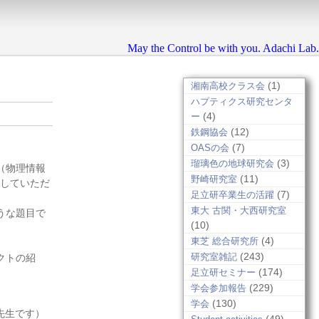
May the Control be with you. Adachi Lab.
(1)
湘南高校クラス会
ハプティクス研究センタ
(4)
ー
(12)
鉄鋼協会
(7)
OASの会
(3)
瑠璃色の地球研究会
（物理情報
(11)
野崎研究室
演していただ
(7)
足立研卒業生の活躍
東大 古関・大西研究室
うな題目で
(10)
(4)
東芝 総合研究所
(243)
研究室雑記
クトの紹
(174)
足立研セミナー
(229)
学会参加報告
(130)
学会
先生です）