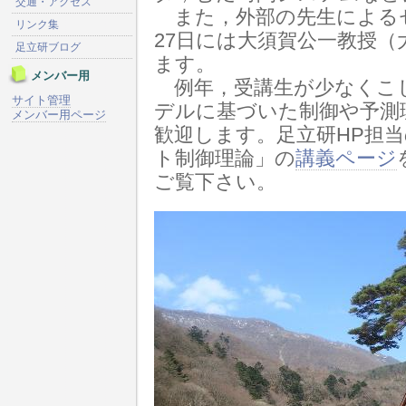
交通・アクセス
また，外部の先生によるセ
リンク集
27日には大須賀公一教授
足立研ブログ
ます。
メンバー用
例年，受講生が少なくこ
サイト管理
デルに基づいた制御や予測
メンバー用ページ
歓迎します。足立研HP担
ト制御理論」の
講義ページ
ご覧下さい。