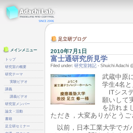
足立研ブログ
2010年7月1日
メインメニュー
富士通研究所見学
トップ
Filed under:
研究室雑記
- Shuichi Adach
研究室の概要
研究テーマ
武蔵中原
実験ビデオ
学生4名
講義
ITシス
講義ビデオ
願いして
研究室メンバー
を訪れま
論文・活動
ただき，大変ありがとうご
書籍
以前，日本工業大学でガ
足立研セミナー