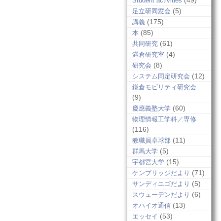
(49)
Student activities
(5)
足立研同窓会
(175)
講義
(85)
本
(61)
共同研究
(4)
満倉研究室
(8)
研究会
(12)
システム同定研究会
鎌倉モビリティ研究会
(9)
(60)
慶應義塾大学
物理情報工学科／専修
(116)
(11)
教職員卓球部
(5)
群馬大学
(15)
宇都宮大学
(71)
ケンブリッジだより
(5)
サンディエゴだより
(6)
スウェーデンだより
(13)
オハイオ通信
(53)
エッセイ