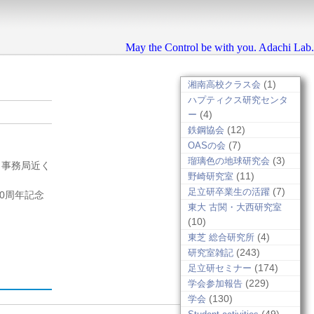
May the Control be with you. Adachi Lab.
(1)
湘南高校クラス会
ハプティクス研究センタ
(4)
ー
(12)
鉄鋼協会
(7)
OASの会
(3)
瑠璃色の地球研究会
 事務局近く
(11)
野崎研究室
(7)
足立研卒業生の活躍
0周年記念
東大 古関・大西研究室
(10)
(4)
東芝 総合研究所
(243)
研究室雑記
(174)
足立研セミナー
(229)
学会参加報告
(130)
学会