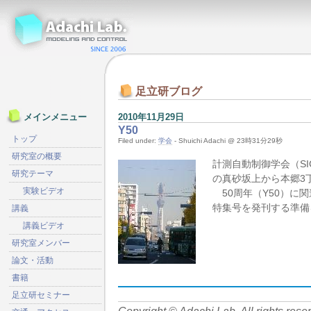
足立研ブログ
2010年11月29日
メインメニュー
Y50
トップ
Filed under:
学会
- Shuichi Adachi @ 23時31分29秒
研究室の概要
計測自動制御学会（SI
研究テーマ
の真砂坂上から本郷3
実験ビデオ
50周年（Y50）に
特集号を発刊する準備
講義
講義ビデオ
研究室メンバー
論文・活動
書籍
足立研セミナー