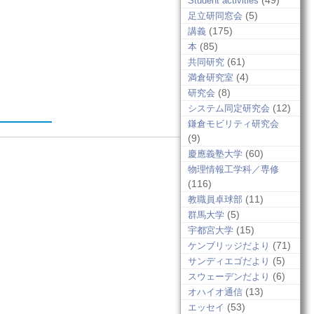
(49)
Student activities
(5)
足立研同窓会
(175)
講義
(85)
本
(61)
共同研究
(4)
満倉研究室
(8)
研究会
(12)
システム同定研究会
鎌倉モビリティ研究会
(9)
(60)
慶應義塾大学
物理情報工学科／専修
(116)
(11)
教職員卓球部
(5)
群馬大学
(15)
宇都宮大学
(71)
ケンブリッジだより
(5)
サンディエゴだより
(6)
スウェーデンだより
(13)
オハイオ通信
(53)
エッセイ