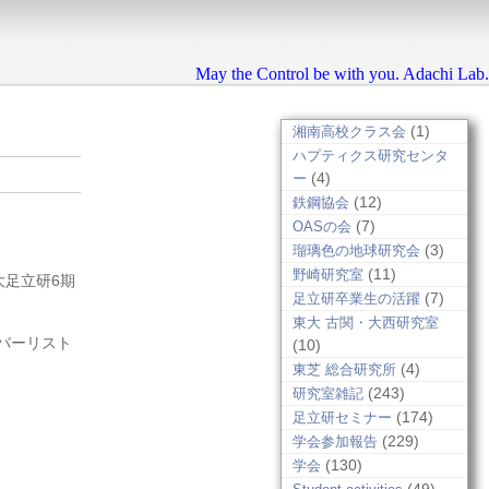
May the Control be with you. Adachi Lab.
(1)
湘南高校クラス会
ハプティクス研究センタ
(4)
ー
(12)
鉄鋼協会
(7)
OASの会
(3)
瑠璃色の地球研究会
(11)
野崎研究室
足立研6期
(7)
足立研卒業生の活躍
東大 古関・大西研究室
バーリスト
(10)
(4)
東芝 総合研究所
(243)
研究室雑記
(174)
足立研セミナー
(229)
学会参加報告
(130)
学会