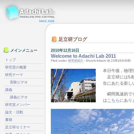
足立研ブログ
2010年12月16日
メインメニュー
Welcome to Adachi Lab 2011
トップ
Filed under:
研究室紹介
- Shuichi Adachi @ 21時18分30秒
研究室の概要
本日午後，物理
研究テーマ
足立研には5名
実験ビデオ
生にあたる新し
講義
瞬間風速的です
講義ビデオ
は
こちら
にあり
研究室メンバー
論文・活動
書籍
足立研セミナー