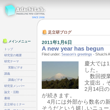
足立研ブログ
2011年1月6日
メインメニュー
A new year has begun
トップ
Filed under:
Season's greetings
- Shuichi
研究室の概要
研究テーマ
慶大では
実験ビデオ
した。
講義
数回授業
講義ビデオ
文提出，
研究室メンバー
2月14
論文・活動
が続きます。
書籍
4月には外部から数名の新
足立研セミナー
そうだという嬉しいニュー