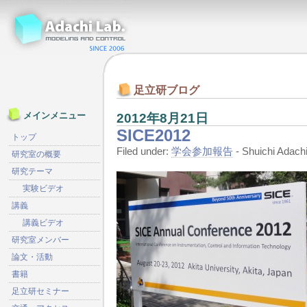
足立研ブログ
2012年8月21日
メインメニュー
SICE2012
トップ
Filed under:
学会参加報告
- Shuichi Ada
研究室の概要
研究テーマ
実験ビデオ
講義
講義ビデオ
研究室メンバー
論文・活動
書籍
足立研セミナー