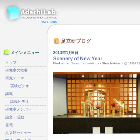
足立研ブログ
2013年1月6日
メインメニュー
Scenery of New Year
トップ
Filed under:
Season's greetings
- Shuichi Adachi @ 11時2
研究室の概要
研究テーマ
実験ビデオ
講義
講義ビデオ
研究室メンバー
論文・活動
書籍
足立研セミナー