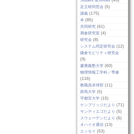
(49)
Student activities
(5)
足立研同窓会
(175)
講義
(85)
本
(61)
共同研究
(4)
満倉研究室
(8)
研究会
(12)
システム同定研究会
鎌倉モビリティ研究会
(9)
(60)
慶應義塾大学
物理情報工学科／専修
(116)
(11)
教職員卓球部
(5)
群馬大学
(15)
宇都宮大学
(71)
ケンブリッジだより
(5)
サンディエゴだより
(6)
スウェーデンだより
(13)
オハイオ通信
(53)
エッセイ