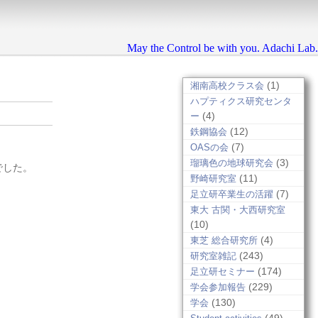
May the Control be with you. Adachi Lab.
(1)
湘南高校クラス会
ハプティクス研究センタ
(4)
ー
(12)
鉄鋼協会
(7)
OASの会
(3)
瑠璃色の地球研究会
でした。
(11)
野崎研究室
(7)
足立研卒業生の活躍
東大 古関・大西研究室
(10)
(4)
東芝 総合研究所
(243)
研究室雑記
(174)
足立研セミナー
(229)
学会参加報告
(130)
学会