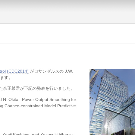
trol (CDC2014)
がロサンゼルスの J.W.
ています。
た余正希君が下記の発表を行いました。
 N. Okita : Power Output Smoothing for
ng Chance-constrained Model Predictive
i, Kenji Kashima, and Kazuyuki Aihara :