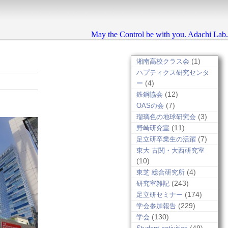
May the Control be with you. Adachi Lab.
(1)
湘南高校クラス会
ハプティクス研究センタ
(4)
ー
(12)
鉄鋼協会
(7)
OASの会
(3)
瑠璃色の地球研究会
(11)
野崎研究室
(7)
足立研卒業生の活躍
東大 古関・大西研究室
(10)
(4)
東芝 総合研究所
(243)
研究室雑記
(174)
足立研セミナー
(229)
学会参加報告
(130)
学会