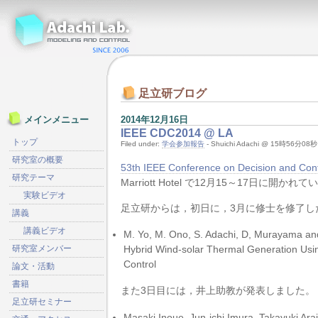
足立研ブログ
2014年12月16日
メインメニュー
IEEE CDC2014 @ LA
トップ
Filed under:
学会参加報告
- Shuichi Adachi @ 15時56分08秒
研究室の概要
53th IEEE Conference on Decision and Con
研究テーマ
Marriott Hotel で12月15～17日に開かれ
実験ビデオ
足立研からは，初日に，3月に修士を修了し
講義
講義ビデオ
M. Yo, M. Ono, S. Adachi, D, Murayama and
Hybrid Wind-solar Thermal Generation Usi
研究室メンバー
Control
論文・活動
書籍
また3日目には，井上助教が発表しました。
足立研セミナー
Masaki Inoue, Jun-ichi Imura, Takayuki Ara