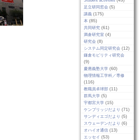
(49)
Student activities
(5)
足立研同窓会
(175)
講義
(85)
本
(61)
共同研究
(4)
満倉研究室
(8)
研究会
(12)
システム同定研究会
鎌倉モビリティ研究会
(9)
(60)
慶應義塾大学
物理情報工学科／専修
(116)
(11)
教職員卓球部
(5)
群馬大学
(15)
宇都宮大学
(71)
ケンブリッジだより
(5)
サンディエゴだより
(6)
スウェーデンだより
(13)
オハイオ通信
(53)
エッセイ