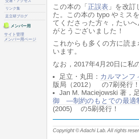
交通・アクセス
この本の「
正誤表
」を改訂
リンク集
た。この本の typo やミス
足立研ブログ
てくださった方々，たいへ
メンバー用
がとうございました！
サイト管理
メンバー用ページ
これからも多くの方に読ま
います。
なお，2017年4月20日に
足立・丸田：
カルマンフ
版局（2012） の7刷発行
Jan M. Maciejowski
御 ―制約のもとでの最適
(2005) の5刷発行！
Copyright © Adachi Lab. All rights rese