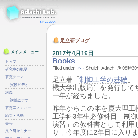
足立研ブログ
2017年4月19日
メインメニュー
Books
トップ
Filed under:
本
- Shuichi Adachi @ 08時
研究室の概要
研究テーマ
足立著「
制御工学の基礎
」
実験ビデオ
機大学出版局）を発行して
講義
一年が経ちました。
講義ビデオ
昨年からこの本を慶大理工
研究室メンバー
工学科3年生必修科目「制御
論文・活動
演習」の教科書として利用
書籍
り，今年度に2年目に入り
足立研セミナー