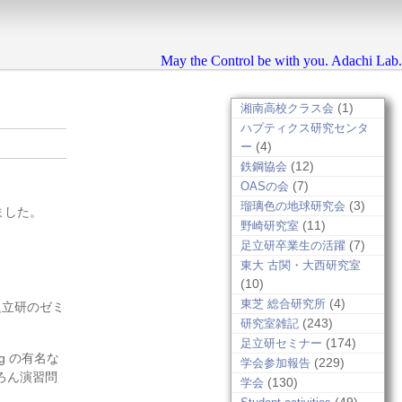
May the Control be with you. Adachi Lab.
(1)
湘南高校クラス会
ハプティクス研究センタ
(4)
ー
(12)
鉄鋼協会
(7)
OASの会
(3)
瑠璃色の地球研究会
ました。
(11)
野崎研究室
(7)
足立研卒業生の活躍
東大 古関・大西研究室
(10)
(4)
東芝 総合研究所
足立研のゼミ
(243)
研究室雑記
(174)
足立研セミナー
g の有名な
(229)
学会参加報告
ろん演習問
(130)
学会