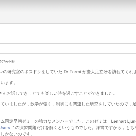
20時07分44秒
レの研究室のポスドクをしていた Dr Forrai が慶大足立研を訪ねてくれ
ています。
，たくさんお話しでき，とても楽しい時を過ごすことができました。
所属していましたが，数学が強く，制御にも関連した研究をしていたので，
定早朝ゼミ」の強力なメンバーでした。このゼミは，Lennart Ljun
 Users–
” の演習問題だけを解くというものでした。洋書ですから，もち
くしかないのです。