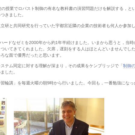
 教授が，彼の授業でロバスト制御の有名な教科書の演習問題だけを解説する，
いつきました。
足立研と共同研究を行っていた宇都宮近隣の企業の技術者も何人か参加
ハードなゼミを2000年から約1年半続けました。いまから思うと，当時
くついてきてくれました。欠席，遅刻をする人はほとんどいませんでし
いろな面で優秀だったと思います。
システム同定に対する理解が深まり，その成果をケンブリッジで「
制御
めました。
械学習輪講」を毎週火曜の朝9時から行いました。今回も，一番勉強になっ