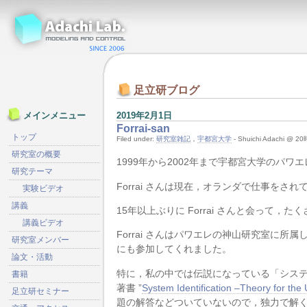
足立研ブログ
2019年2月1日
メインメニュー
Forrai-san
トップ
Filed under:
研究室雑記
，
宇都宮大学
- Shuichi Adachi @ 
研究室の概要
1999年から2002年まで宇都宮大学のパワエ
研究テーマ
Forrai さんは現在，オランダで仕事をされ
実験ビデオ
講義
15年以上ぶりに Forrai さんと会って
講義ビデオ
Forrai さんはパワエレの神山研究室に
研究室メンバー
にも参加してくれました。
論文・活動
特に，私の中では伝説になっている「システム同
書籍
著書 ”
System Identification –Theory for the
足立研セミナー
題の解答などついていないので，独力で解