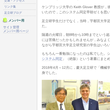
交通・アクセス
リンク集
ケンブリッジ大学の Keith Glover
いたので，このシステム同定早朝ゼミを思
足立研ブログ
メンバー用
足立研学生だけでなく，当時，宇都宮大学
た。
サイト管理
メンバー用ページ
隔週の火曜日，朝8時から10時までという超
には苦痛だったかもしれませんが，みなよ
ながら宇都宮大学足立研究室の学生はいろ
もちろん一番勉強になったのは私でした。
システム同定
」（絶版）という著書にまと
2018年4月～12月に，慶大足立研で「機
身でした。