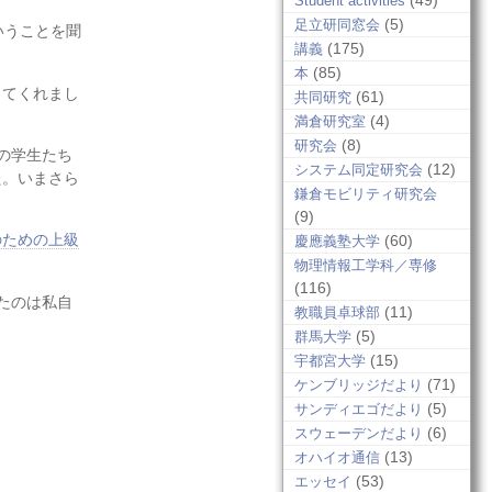
(49)
Student activities
(5)
足立研同窓会
ということを聞
(175)
講義
(85)
本
してくれまし
(61)
共同研究
(4)
満倉研究室
(8)
研究会
の学生たち
(12)
システム同定研究会
た。いまさら
鎌倉モビリティ研究会
(9)
のための上級
(60)
慶應義塾大学
物理情報工学科／専修
(116)
たのは私自
(11)
教職員卓球部
(5)
群馬大学
(15)
宇都宮大学
(71)
ケンブリッジだより
(5)
サンディエゴだより
(6)
スウェーデンだより
(13)
オハイオ通信
(53)
エッセイ