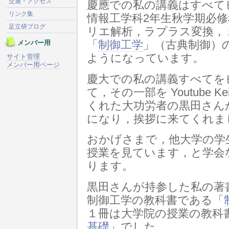
交通・アクセス
慶應での私の講義はすべて
リンク集
情報工学科2年生秋学期必修
足立研ブログ
リエ解析，ラプラス変換，
メンバー用
「
制御工学
」（古典制御）の講
ようになっています。
サイト管理
メンバー用ページ
慶大での私の講義すべてを
て，その一部を Youtube K
くれた大功労者の黒田さん
になり，挨拶に来てくれま
おかげさまで，他大学の学
授業を見ています，と学会
ります。
黒田さんが持参した私の著
制御工学の教科書である「
１冊は大学院の授業の教科
基礎
」でした。