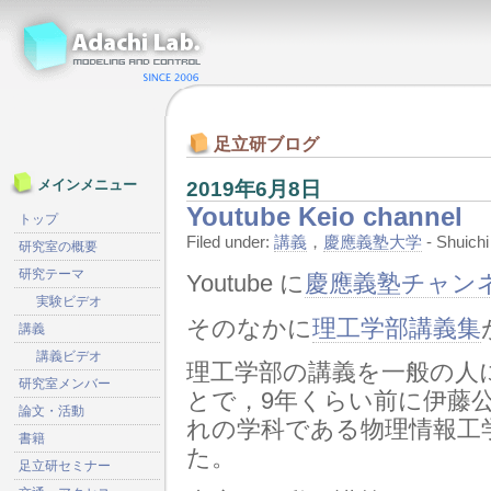
足立研ブログ
2019年6月8日
メインメニュー
Youtube Keio channel
トップ
Filed under:
講義
，
慶應義塾大学
- Shuic
研究室の概要
研究テーマ
Youtube に
慶應義塾チャン
実験ビデオ
そのなかに
理工学部講義集
講義
講義ビデオ
理工学部の講義を一般の人
研究室メンバー
とで，9年くらい前に伊藤
論文・活動
れの学科である物理情報工
書籍
た。
足立研セミナー