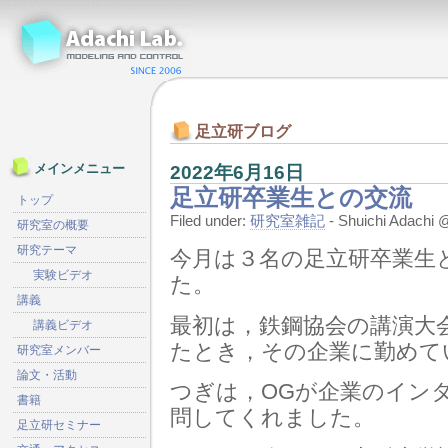
足立研ブログ
2022年6月16日
メインメニュー
足立研卒業生との交流
トップ
Filed under:
研究室雑記
- Shuichi Adach
研究室の概要
研究テーマ
今月は３名の足立研卒業生
実験ビデオ
た。
講義
最初は，鉄鋼協会の講演大会
講義ビデオ
たとき，その企業に勤めて
研究室メンバー
論文・活動
つぎは，OGが企業のイン
書籍
問してくれました。
足立研セミナー