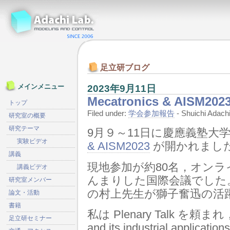
足立研ブログ
2023年9月11日
メインメニュー
Mecatronics & AISM202
トップ
Filed under:
学会参加報告
- Shuichi Ada
研究室の概要
研究テーマ
9月９～11日に慶應義塾大
実験ビデオ
& AISM2023
が開かれまし
講義
現地参加が約80名，オンラ
講義ビデオ
んまりした国際会議でした。現地担当
研究室メンバー
の村上先生が獅子奮迅の活
論文・活動
書籍
私は Plenary Talk を頼まれ，”Fu
足立研セミナー
and its industrial ap