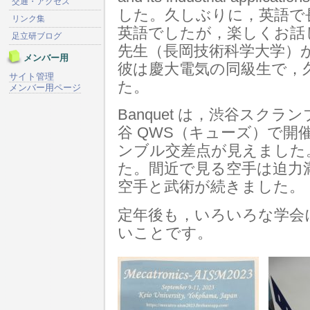
交通・アクセス
した。久しぶりに，英語で
リンク集
英語でしたが，楽しくお話
足立研ブログ
先生（長岡技術科学大学）
メンバー用
彼は慶大電気の同級生で，
サイト管理
た。
メンバー用ページ
Banquet は，渋谷スク
谷 QWS（キューズ）で
ンブル交差点が見えました
た。間近で見る空手は迫力
空手と武術が続きました。
定年後も，いろいろな学会
いことです。