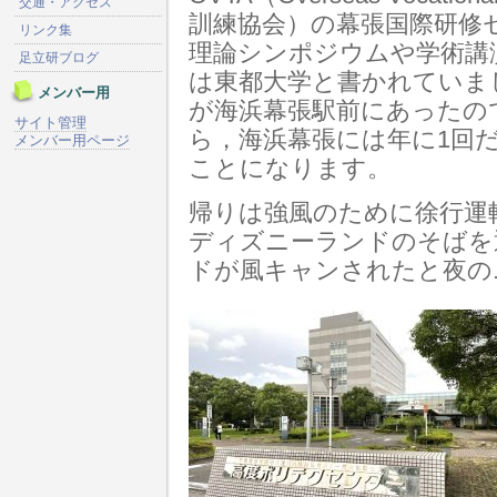
交通・アクセス
訓練協会）の幕張国際研修セ
リンク集
理論シンポジウムや学術講
足立研ブログ
は東都大学と書かれていま
メンバー用
が海浜幕張駅前にあったの
サイト管理
ら，海浜幕張には年に1回
メンバー用ページ
ことになります。
帰りは強風のために徐行運
ディズニーランドのそばを
ドが風キャンされたと夜の