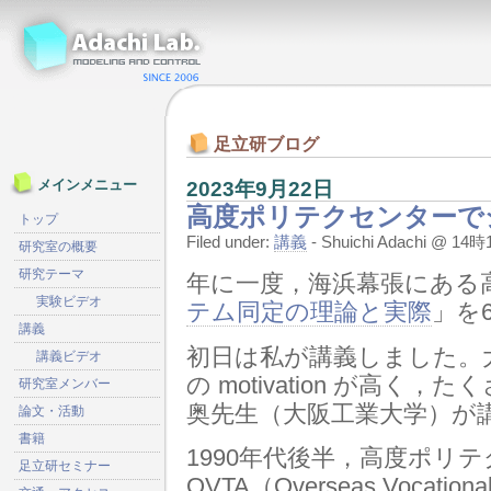
足立研ブログ
2023年9月22日
メインメニュー
高度ポリテクセンターで
トップ
Filed under:
講義
- Shuichi Adachi @ 1
研究室の概要
研究テーマ
年に一度，海浜幕張にある
実験ビデオ
テム同定の理論と実際
」を
講義
初日は私が講義しました。
講義ビデオ
の motivation が高
研究室メンバー
奥先生（大阪工業大学）が
論文・活動
書籍
1990年代後半，高度ポリ
足立研セミナー
OVTA（Overseas Vocationa