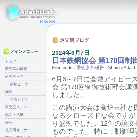
足立研ブログ
2024年6月7日
メインメニュー
日本鉄鋼協会 第170回
トップ
Filed under:
学会参加報告
- Shuichi Ada
研究室の概要
研究テーマ
6月6～7日に倉敷アイビー
実験ビデオ
会 第170回制御技術部会
講義
しました。
講義ビデオ
この講演大会は高炉三社と
研究室メンバー
なるクローズドな会ですが
論文・活動
り盛況でした。12件の論
書籍
ものでした。特に，制御理
足立研セミナー