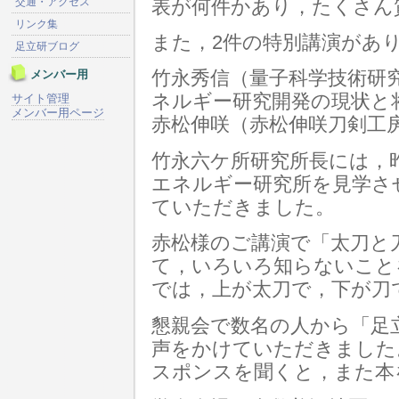
交通・アクセス
表が何件かあり，たくさん
リンク集
また，2件の特別講演があ
足立研ブログ
メンバー用
竹永秀信（量子科学技術研
ネルギー研究開発の現状と
サイト管理
メンバー用ページ
赤松伸咲（赤松伸咲刀剣工
竹永六ケ所研究所長には，
エネルギー研究所を見学さ
ていただきました。
赤松様のご講演で「太刀と
て，いろいろ知らないこと
では，上が太刀で，下が刀
懇親会で数名の人から「足
声をかけていただきました
スポンスを聞くと，また本