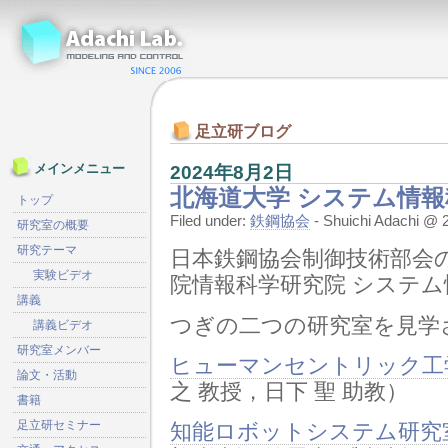
足立研ブログ
2024年8月2日
メインメニュー
北海道大学 システム情報
トップ
Filed under:
鉄鋼協会
- Shuichi Adachi 
研究室の概要
研究テーマ
日本鉄鋼協会制御技術部会
実験ビデオ
院情報科学研究院 システ
講義
つぎの二つの研究室を見学
講義ビデオ
研究室メンバー
ヒューマンセントリック工学研究室 
論文・活動
之 教授，日下 聖 助教）
書籍
足立研セミナー
知能ロボットシステム研究室 IRS L