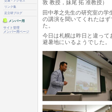
交通・アクセス
敦 教授，妹尾 拓 准教授）
リンク集
田中孝之先生の研究室の学
足立研ブログ
の講演を聞いてくれたはず
メンバー用
た。
サイト管理
メンバー用ページ
今日は札幌は昨日と違って
避暑地にいるようでした。