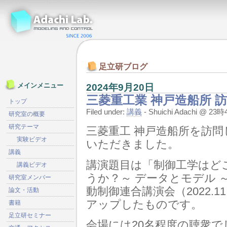
足立研ブログ
2024年9月20日
メインメニュー
三菱重工業 神戸造船所 
トップ
Filed under:
講義
- Shuichi Adachi @ 2
研究室の概要
研究テーマ
三菱重工 神戸造船所を訪
実験ビデオ
いただきました。
講義
講演題目は「制御工学はど
講義ビデオ
うか？～ データとモデル 
研究室メンバー
動制御連合講演会（2022.
論文・活動
アップしたものです。
書籍
足立研セミナー
会場には20名程度の聴衆で