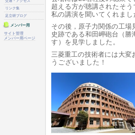
交通・アクセス
超える方が聴講されたそう
リンク集
私の講演を聞いてくれまし
足立研ブログ
メンバー用
その後，原子力関係の工場
史跡である和田岬砲台（勝
サイト管理
メンバー用ページ
す）を見学しました。
三菱重工の技術者には大変
うございました！